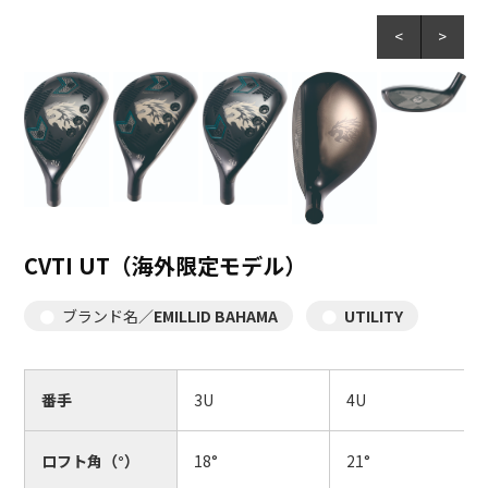
<
>
CVTI UT（海外限定モデル）
ブランド名／
EMILLID BAHAMA
UTILITY
番手
3U
4U
ロフト角（°）
18°
21°